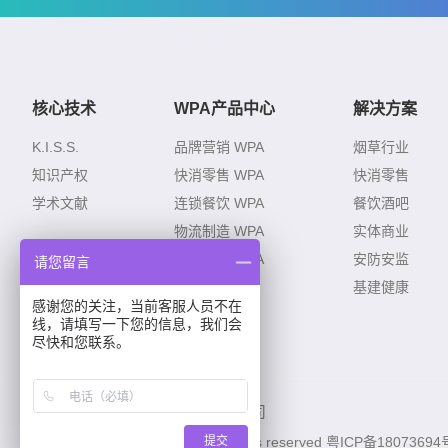
核心技术
WPA产品中心
解决方案
K.I.S.S.
品牌营销 WPA
烟草行业
知识产权
快消零售 WPA
快消零售
学术文献
连锁餐饮 WPA
餐饮酒吧
物流制造 WPA
实体商业
民生基建 WPA
安防安监
请您留言
AI 算法
基建健康
感谢您的关注，当前客服人员不在
线，请填写一下您的信息，我们会
尽快和您联系。
深圳爱莫科技有限公司
提交
Copyright © 2019 AI-MALL. All rights reserved
粤ICP备18073694