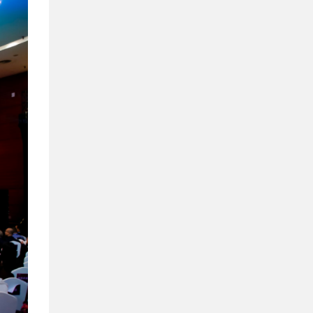
AI良方智解终端评价4大“疑难杂症”
2022-05-11
重塑烟草行业服务生态：大模型智能客
服产品，跨越“最后一公里”服务壁垒
2022-05-11
南山政协委员、爱莫董事长杨恒：抓住
人工智能发展窗口期 增强南山科创国际
影响力