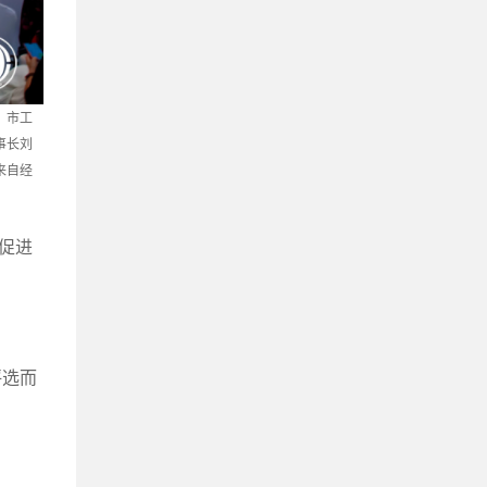
，市工
事长刘
来自经
促进
评选而