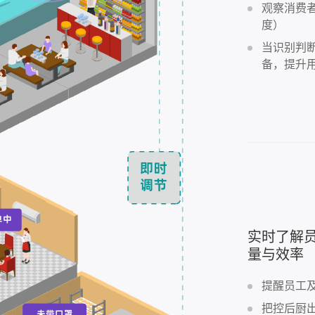
观察消费者
度）
当识别判
备，提升
实时了解
量与效率
提醒员工
把控后厨