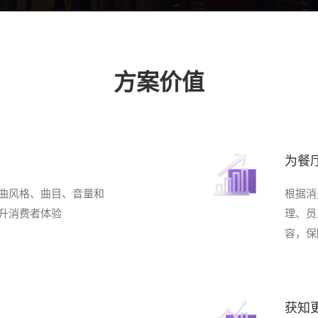
方案价值
为餐
曲风格、曲目、音量和
根据消
升消费者体验
理、员
容，保
获知